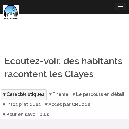
Aller
au
contenu
Ecoutez-voir, des habitants
racontent les Clayes
▾ Caractéristiques
▾ Thème
▾ Le parcours en détail
▾ Infos pratiques
▾ Accès par QRCode
▾ Pour en savoir plus